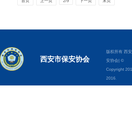
首页
上一页
2/9
下一页
末页
版权所有 西
西安市保安协会
安协会| ©
Copyright 201
2016.
www.xabaoan
All Rights
Reserved.
传真：029-
87513372
电
029-8751337