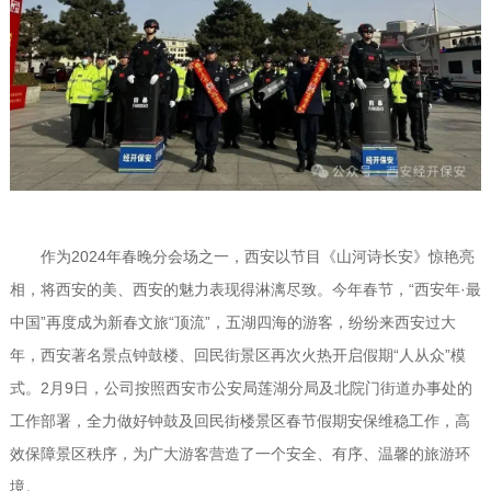
作为2024年春晚分会场之一，西安以节目《山河诗长安》惊艳亮
相，将西安的美、西安的魅力表现得淋漓尽致。今年春节，“西安年·最
中国”再度成为新春文旅“顶流”，五湖四海的游客，纷纷来西安过大
年，西安著名景点钟鼓楼、回民街景区再次火热开启假期“人从众”模
式。2月9日，公司按照西安市公安局莲湖分局及北院门街道办事处的
工作部署，全力做好钟鼓及回民街楼景区春节假期安保维稳工作，高
效保障景区秩序，为广大游客营造了一个安全、有序、温馨的旅游环
境。