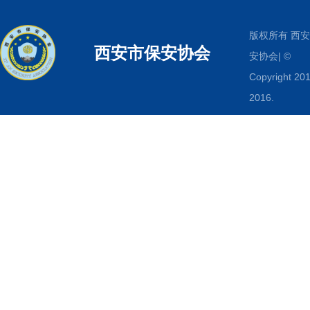
版权所有 西
西安市保安协会
安协会| ©
Copyright 201
2016.
www.xabaoan
All Rights
Reserved.
传真：029-
87513372
电
029-8751337
箱：
xasbaxh@16
地址：西安雁
朱雀大街南段