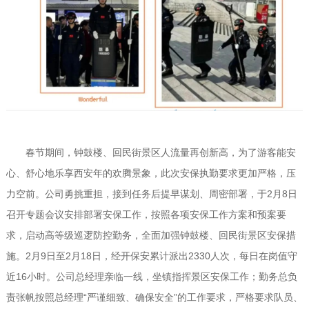
春节期间，钟鼓楼、回民街景区人流量再创新高，为了游客能安
心、舒心地乐享西安年的欢腾景象，此次安保执勤要求更加严格，压
力空前。公司勇挑重担，接到任务后提早谋划、周密部署，于2月8日
召开专题会议安排部署安保工作，按照各项安保工作方案和预案要
求，启动高等级巡逻防控勤务，全面加强钟鼓楼、回民街景区安保措
施。2月9日至2月18日，经开保安累计派出2330人次，每日在岗值守
近16小时。公司总经理亲临一线，坐镇指挥景区安保工作；勤务总负
责张帆按照总经理“严谨细致、确保安全”的工作要求，严格要求队员、