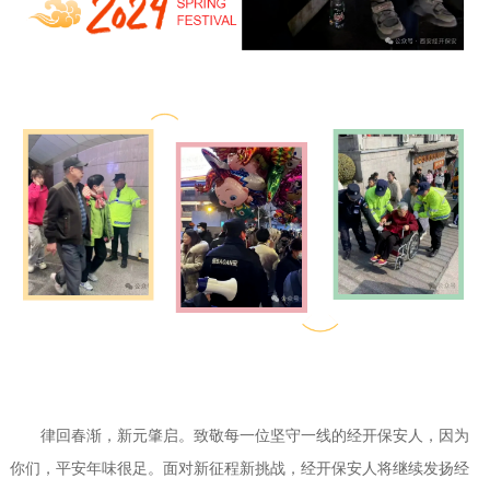
律回春渐，新元肇启。致敬每一位坚守一线的经开保安人，因为
你们，平安年味很足。面对新征程新挑战，经开保安人将继续发扬经